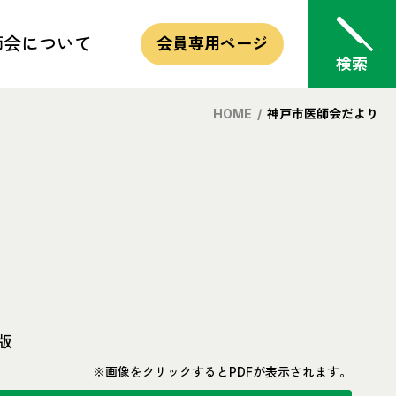
師会
について
会員専用
ページ
HOME
/
神戸市医師会だより
的・方針
版
※画像をクリックするとPDFが表示されます。