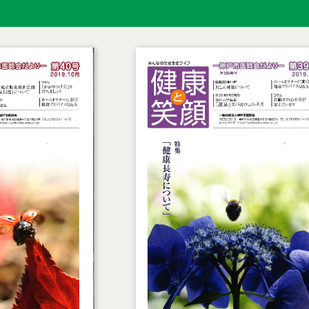
勤務医の先生へ
医師国保（準
医療メディエーション
採用情報
活動報告
神戸市医師会
ACP（人生会議）
神戸市医師会
神戸de医療のおしごと
医療介護サポ
医療・介護資源検索
日本医師会you
m-Line
日本医師会
兵庫県医師会