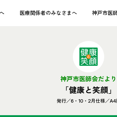
へ
医療関係者の
みなさまへ
神戸市医
トップ
トップ
各種研修のご案内
会長ご挨拶
感染症情報
沿革・概要
医療・介護連携
事業内容・目
神戸市医師会だより
学校保健・小児医療
アクセス
「健康と笑顔」
救急・災害医療
PRビデオ
発行／6・10・2月
仕様／A4
D-KOMET
医師会歌