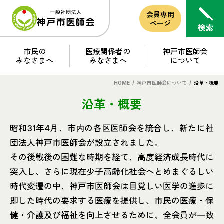
会員専用
ページ
市民の
医療関係者の
神戸市医師会
みなさまへ
みなさまへ
について
HOME
/
神戸市医師会について
/
沿革・概要
沿革・概要
昭和31年4月、市内の各区医師会を統合し、新たに社
団法人神戸市医師会が設立されました。
その後戦後の困難な時期を経て、高度経済成長時代に
突入し、さらに現在少子高齢化社会へとめまぐるしい
時代変遷の中、神戸市医師会は目覚しい医学の進歩に
即した時代の要求する医療を提供し、市民の医療・保
健・介護及び福祉を向上させるために、全会員が一致