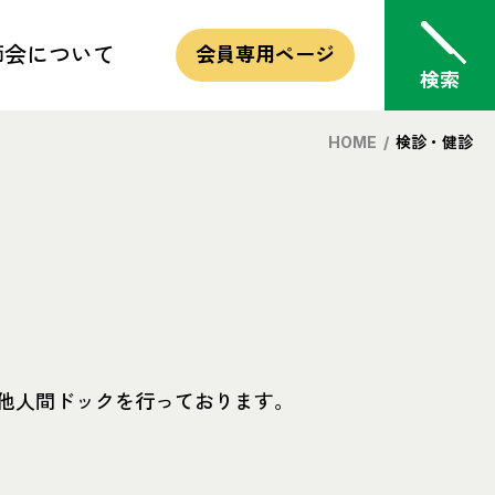
師会
について
会員専用
ページ
HOME
/
検診・健診
的・方針
他人間ドックを行っております。