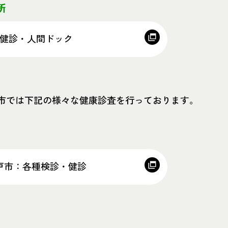
所
勤務医の先生へ
医師国保（準
健診・人間ドック
医療メディエーション
採用情報
活動報告
神戸市医師会
ACP（人生会議）
神戸市医師会
市では下記の様々な健康診査を行っております。
神戸de医療のおしごと
医療介護サポ
医療・介護資源検索
日本医師会you
戸市：各種検診・健診
m-Line
日本医師会
兵庫県医師会