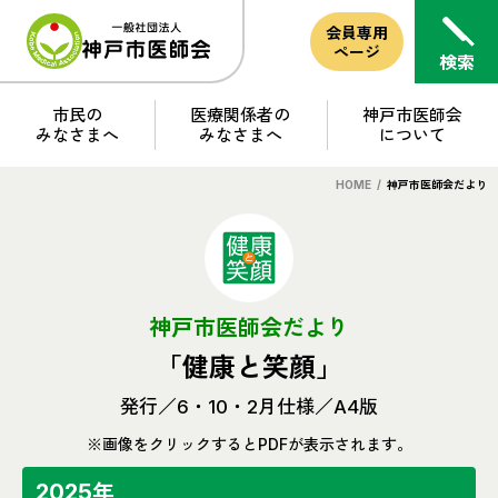
会員専用
ページ
市民の
医療関係者の
神戸市医師会
みなさまへ
みなさまへ
について
HOME
/
神戸市医師会だより
神戸市医師会だより
「健康と笑顔」
発行／6・10・2月
仕様／A4版
※画像をクリックするとPDFが表示されます。
2025年