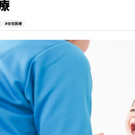
療
勤務医の先生へ
医師国保（準
医療メディエーション
採用情報
#在宅医療
活動報告
神戸市医師会
ACP（人生会議）
神戸市医師会
神戸de医療のおしごと
医療介護サポ
医療・介護資源検索
日本医師会you
m-Line
日本医師会
兵庫県医師会