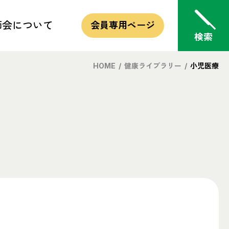
師会
について
会員専用
ページ
HOME
/
健康ライブラリー
/
小児医療
的・方針