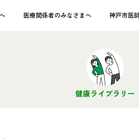
へ
医療関係者の
みなさまへ
神戸市医
トップ
トップ
各種研修のご案内
会長ご挨拶
感染症情報
沿革・概要
医療・介護連携
事業内容・目
健康ライブラリー
学校保健・小児医療
アクセス
救急・災害医療
PRビデオ
D-KOMET
医師会歌