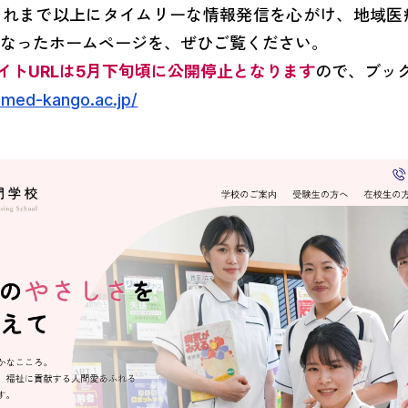
これまで以上にタイムリーな情報発信を心がけ、地域医
勤務医の先生へ
医師国保（準
くなったホームページを、ぜひご覧ください。
イトURLは5月下旬頃に公開停止となります
ので、ブッ
医療メディエーション
採用情報
emed-kango.ac.jp/
活動報告
神戸市医師会
ACP（人生会議）
神戸市医師会
神戸de医療のおしごと
医療介護サポ
医療・介護資源検索
日本医師会you
m-Line
日本医師会
兵庫県医師会