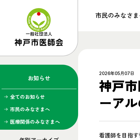
市民の
みなさま
トップ
医療機関検索
夜間・休日急病診療所
2026年05月07日
お知らせ
神戸市
予防接種
全てのお知らせ
ーアル
検診・健診
市民のみなさまへ
健康ライブラリー
医療関係のみなさまへ
神戸市医師会だより
看護師を目指す