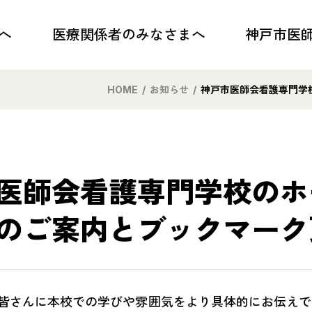
へ
医療関係者の
みなさまへ
神戸市医
トップ
トップ
HOME
/
お知らせ
/
神戸市医師会看護専門学
各種研修のご案内
会長ご挨拶
感染症情報
沿革・概要
医師会看護専門学校のホ
医療・介護連携
事業内容・目
のご案内とブックマーク
学校保健・小児医療
アクセス
救急・災害医療
PRビデオ
D-KOMET
医師会歌
皆さんに本校での学びや雰囲気をより具体的にお伝えで